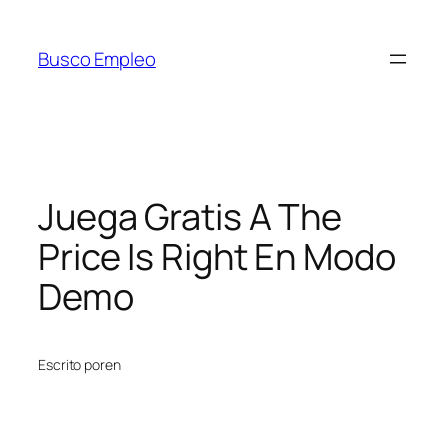
Saltar
al
Busco Empleo
contenido
Juega Gratis A The
Price Is Right En Modo
Demo
Escrito por
en