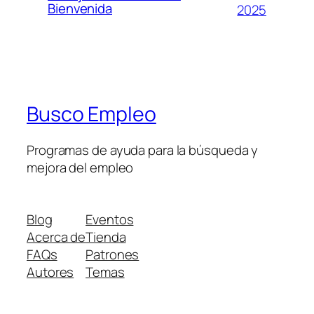
Bienvenida
2025
Busco Empleo
Programas de ayuda para la búsqueda y
mejora del empleo
Blog
Eventos
Acerca de
Tienda
FAQs
Patrones
Autores
Temas