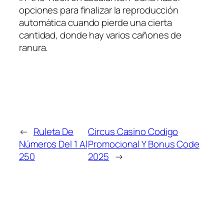
opciones para finalizar la reproducción
automática cuando pierde una cierta
cantidad, donde hay varios cañones de
ranura.
←
Ruleta De
Circus Casino Codigo
Números Del 1 Al
Promocional Y Bonus Code
250
2025
→