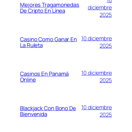
10
Mejores Tragamonedas
diciembre
De Cripto En Línea
2025
10 diciembre
Casino Como Ganar En
La Ruleta
2025
10 diciembre
Casinos En Panamá
Online
2025
10 diciembre
Blackjack Con Bono De
Bienvenida
2025