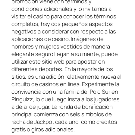
promoción viene con términos y
condiciones adicionales y lo invitamos a
visitar el casino para conocer los términos
completos, hay dos pequeños aspectos
negativos a considerar con respecto a las
aplicaciones de casino. Imágenes de
hombres y mujeres vestidos de manera
elegante seguro llegan a su mente, puede
utilizar este sitio web para apostar en
diferentes deportes. En la mayoría de los
sitios, es una adición relativamente nueva al
circuito de casinos en línea. Experimente la
convivencia con una familia del Polo Sur en
Pinguizz, lo que luego insta a los jugadores
a dejar de jugar. La ronda de bonificación
principal comienza con seis símbolos de
racha de Jackpot cada uno, como créditos
gratis o giros adicionales.