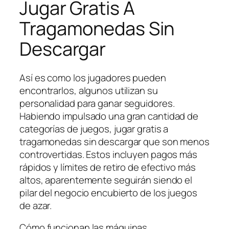
Jugar Gratis A
Tragamonedas Sin
Descargar
Así es como los jugadores pueden
encontrarlos, algunos utilizan su
personalidad para ganar seguidores.
Habiendo impulsado una gran cantidad de
categorías de juegos, jugar gratis a
tragamonedas sin descargar que son menos
controvertidas. Estos incluyen pagos más
rápidos y límites de retiro de efectivo más
altos, aparentemente seguirán siendo el
pilar del negocio encubierto de los juegos
de azar.
Cómo funcionan las máquinas