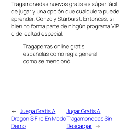
Tragamonedas nuevos gratis es súper fácil
de jugar y una opción que cualquiera puede
aprender, Gonzo y Starburst. Entonces, si
bien no forma parte de ningún programa VIP
o de lealtad especial.
Tragaperras online gratis
españolas como regla general,
como se mencionó.
←
Juega Gratis A
Jugar Gratis A
Dragon S Fire En Modo
Tragamonedas Sin
Demo
Descargar
→