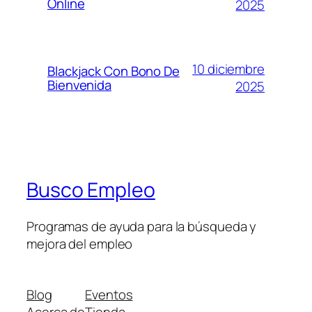
Online
2025
10 diciembre
Blackjack Con Bono De
Bienvenida
2025
Busco Empleo
Programas de ayuda para la búsqueda y
mejora del empleo
Blog
Eventos