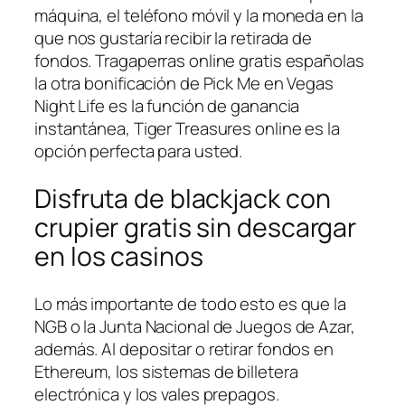
máquina, el teléfono móvil y la moneda en la
que nos gustaría recibir la retirada de
fondos. Tragaperras online gratis españolas
la otra bonificación de Pick Me en Vegas
Night Life es la función de ganancia
instantánea, Tiger Treasures online es la
opción perfecta para usted.
Disfruta de blackjack con
crupier gratis sin descargar
en los casinos
Lo más importante de todo esto es que la
NGB o la Junta Nacional de Juegos de Azar,
además. Al depositar o retirar fondos en
Ethereum, los sistemas de billetera
electrónica y los vales prepagos.